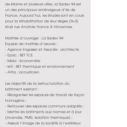
de-Marne et plusieurs villes, la Sadev 94 est 
un des principaux aménageurs d’Ile de 
France. Aujourd’hui, les études sont en cours 
pour la réhabilitation de leur sièges (R+3) 
situé rue Anatole France à Vincennes.
Maîtrise d’ouvrage : La Sadev 94
Equipe de maîtrise d’œuvre :
- Agence Engasser et Associés : architecte
- Epdc : BET TCE
- Mebi : économiste
- Ieti : BET thermique et environnement
- Altia : acousticien
Les objectifs de la restructuration du 
bâtiment existant :
- Réorganiser les espaces de travail de façon 
homogène ;
- Retrouver des espaces communs adaptés ;
- Mettre les bâtiments aux normes et à jour 
(incendie, PMR, isolation thermique) ;
- Asseoir l’image de la société à l’extérieur.