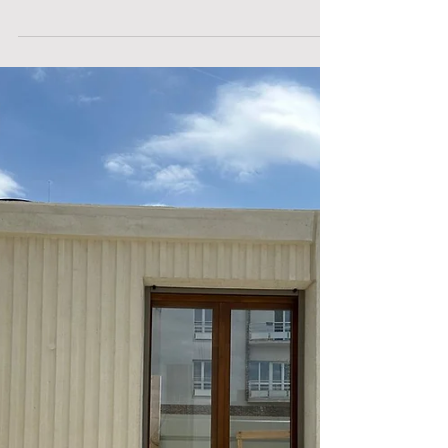
Epdc est fier d’annoncer sa
participation en tant que BET TCE au
sein de l’équipe lauréate pour la
construction d'un nouveau groupe
scolaire au cœur de la ZAC du Fort
d'Aubervilliers, un projet porté par la Ville
d’Aubervilliers (maître d’ouvrage).
L’équipe du Marché Global de
Performance : - Urbaine de travaux
(entreprise générale) - Agence
Engasser & Associés (architecte) - epdc
(BET TCE) - mebi (économiste) - ieti (BET
thermique et environnement) - Ginger
CEBTP (Géotechniq