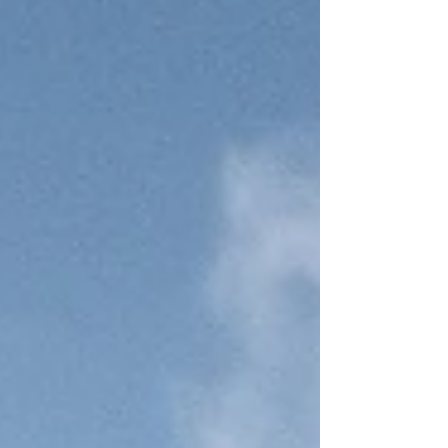
chantier et la transformation du site
jusqu'à la livraison de cette opération.
Epdc est intervenu en tant que BET TCE
aux côtés de l’Atelier d’Architecture M