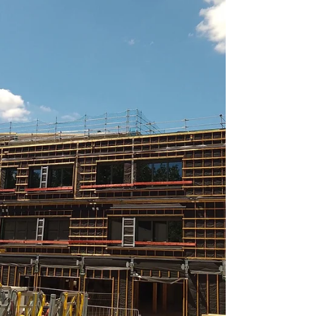
de maîtrise d'œuvre. Maîtrise d’ouvrage
: Logirep Equipe de maîtrise d'œuvre : -
HGA Architectes - epdc : BET TCE - mebi
: économiste - ieti : BET thermique et
environnement - Jean Michel Rameau :
paysagiste - Cinea : acousticien Le
programme prévoit la construction