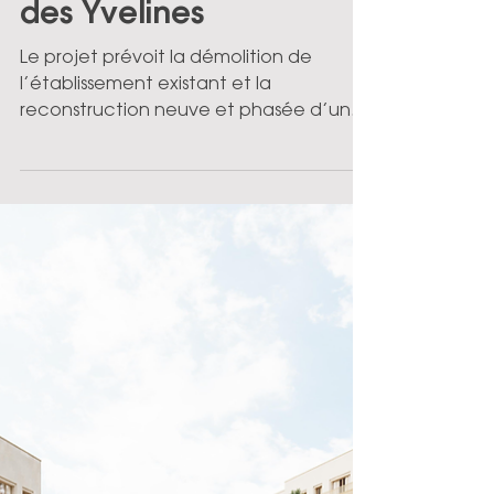
collège Jean Zay à
Verneuil-sur-Seine (78)
pour le compte du
Conseil Départemental
des Yvelines
Le projet prévoit la démolition de
l’établissement existant et la
reconstruction neuve et phasée d’un
collège en structure bois. Maître
d’ouvrage : Conseil Départemental des
Yvelines L’équipe du Marché Global de
Performance : - Demathieu Bard
(entreprise) - CRR (architecte) - epdc
(BET VRD, fluide et structure béton) -
mebi (descripteur) - CRRI (BET
environnement) - Sylva Conseil (BET