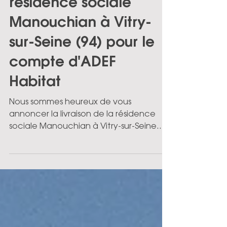
Livraison de la
résidence sociale
Manouchian à Vitry-
sur-Seine (94) pour le
compte d'ADEF
Habitat
Nous sommes heureux de vous
annoncer la livraison de la résidence
sociale Manouchian à Vitry-sur-Seine
(94). Pour l’occasion, les équipes se sont
retrouvées sur les lieux, avec
notamment la présence du président
de l’ADEF Habitat, de Bouygues ainsi
que de l’équipe de maîtrise d’œuvre.
Découvrez, en images, l'évolution du