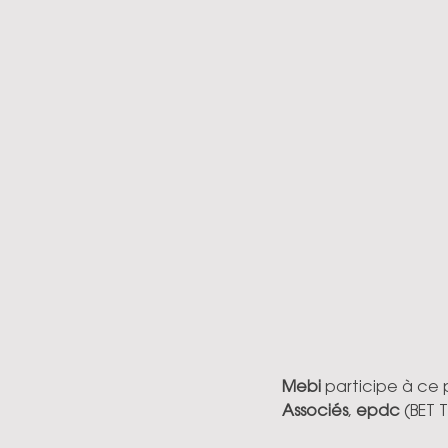
Mebi 
participe à ce
Associés
, 
epdc 
(BET 