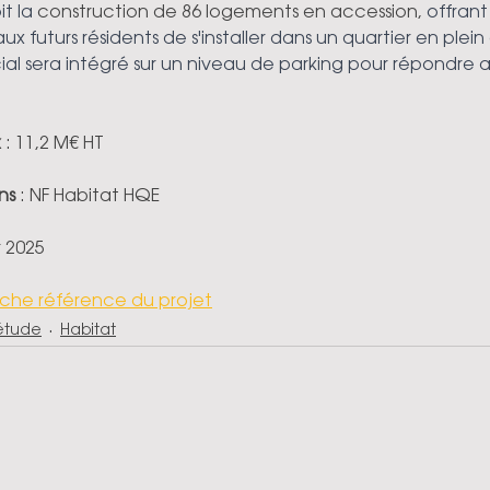
t la 
construction de 86 logements en accession, 
offrant
 futurs résidents de s'installer dans un quartier en plein e
 sera intégré sur un niveau de parking pour répondre a
x
 : 11,2 M€ HT
ns 
: NF Habitat HQE
r 2025
iche référence du projet
 étude
Habitat