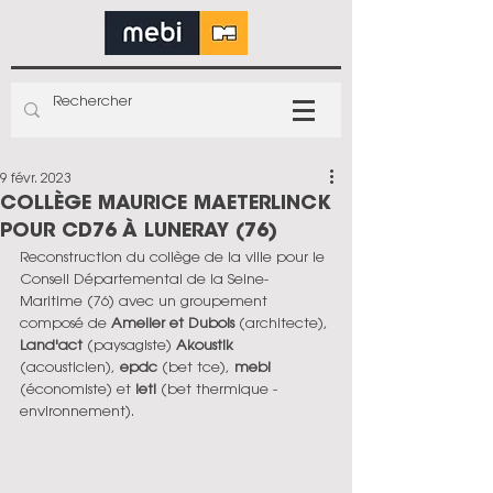
9 févr. 2023
COLLÈGE MAURICE MAETERLINCK
POUR CD76 À LUNERAY (76)
Reconstruction du collège de la ville pour le 
Conseil Départemental de la Seine-
Maritime (76) avec un groupement 
composé de 
Ameller et Dubois
 (architecte), 
Land'act
 (paysagiste) 
Akoustik
(acousticien), 
epdc
 (bet tce), 
mebi
(économiste) et 
ieti
 (bet thermique - 
environnement).