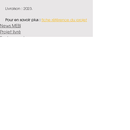
Livraison : 2023. 
Pour en savoir plus : 
fiche référence du projet
News MEBI
Projet livré
Equipement
Commentaires
Rédigez un commentaire...
epdc
ieti