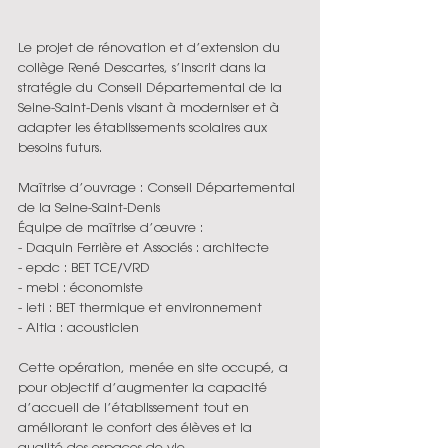
Le projet de rénovation et d’extension du 
collège René Descartes, s’inscrit dans la 
stratégie du Conseil Départemental de la 
Seine-Saint-Denis visant à moderniser et à 
adapter les établissements scolaires aux 
besoins futurs.
Maîtrise d’ouvrage : Conseil Départemental 
de la Seine-Saint-Denis
Équipe de maîtrise d’œuvre :
- Daquin Ferrière et Associés : architecte
- epdc : BET TCE/VRD
- mebi : économiste
- ieti : BET thermique et environnement
- Altia : acousticien
Cette opération, menée en site occupé, a 
pour objectif d’augmenter la capacité 
d’accueil de l’établissement tout en 
améliorant le confort des élèves et la 
qualité des espaces de vie.