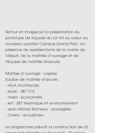
Retour en images sur la présentation du 
prototype de façade du lot A5 au 
cœur 
du 
nouveau quartier Campus Grand Parc, en 
présence de représentants de la mairie de 
Villejuif, de la 
maîtrise d’ouvrage
 et de 
l'équipe de maîtrise 
d'œuvre
.
Maîtrise d’ouvrage : Logirep
Equipe de maîtrise d'œuvre :
- HGA Architectes
- epdc : BET TCE
- mebi : économiste
- ieti : BET thermique et environnement
- Jean Michel Rameau : paysagiste
- Cinea : acousticien
Le programme prévoit la construction de 63 
logements répartis sur deux plots, 32 places 