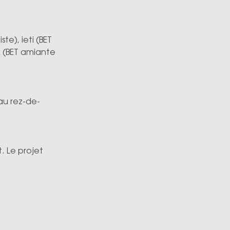
te), ieti
(BET 
x
(BET amiante 
au rez-de-
 Le projet 