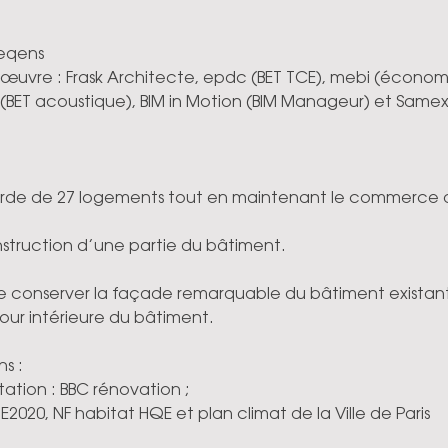
Seqens
’œuvre : Frask Architecte, epdc
(BET TCE), mebi
(économis
(BET acoustique), BIM in Motion (BIM Manageur) et Same
lourde de 27 logements tout en maintenant le commerce 
nstruction d’une partie du bâtiment. 
e conserver la façade remarquable du bâtiment existant.
cour intérieure du bâtiment.
ns :
tation : BBC rénovation ;
2020, NF habitat HQE et plan climat de la Ville de Paris