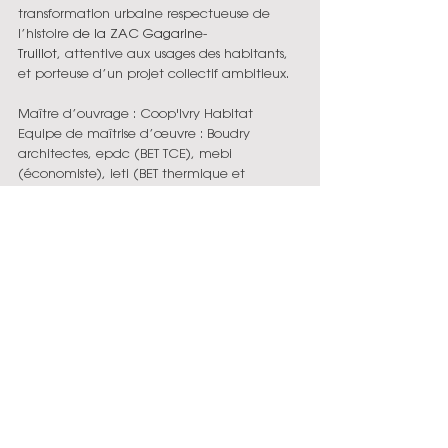
transformation urbaine respectueuse de 
l’histoire 
de la ZAC Gagarine-
Truillot
, attentive aux usages des habitants, 
et porteuse d’un projet collectif ambitieux.
Maître d’ouvrage : Coop'Ivry Habitat
Equipe de maîtrise d’œuvre : Boudry 
architectes, epdc (BET TCE), mebi 
(économiste), ieti (BET thermique et 
environnement), Acoustique & 
Conseil (acousticien) et Mélanie Drevet 
(paysagiste)
Un grand bravo à toutes les équipes 
mobilisées sur ce projet exemplaire !
Pour en savoir plus :
Lire l'article 
complet
 +
 lire aussi l’article sur Coop’Ivry
Pour en savoir plus : 
fiche référence du projet