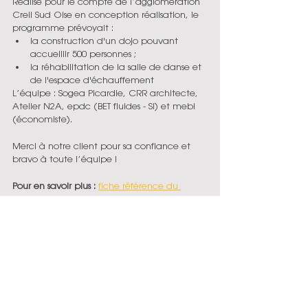
Réalisé pour le compte de l’agglomération 
Creil Sud Oise en conception réalisation, le 
programme prévoyait : 
la construction d'un dojo pouvant 
accueillir 500 personnes ;
la réhabilitation de la salle de danse et 
de l'espace d'échauffement
L’équipe : Sogea Picardie, CRR architecte, 
Atelier N2A, epdc (BET fluides - SI) et mebi 
(économiste).
Merci à notre client pour sa confiance et 
bravo à toute l’équipe !
Pour en savoir plus :
fiche référence du 
projet
News MEBI
Projet livré
Equipement