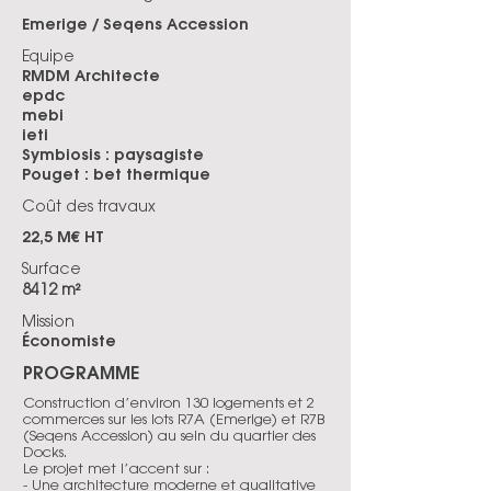
Emerige / Seqens Accession
Equipe
RMDM Architecte
epdc
mebi
ieti
Symbiosis : paysagiste
Pouget : bet thermique
Coût des travaux
22,5 M€ HT
Surface
8412 m²
Mission
Économiste
PROGRAMME
Construction d’environ 130 logements et 2
commerces sur les lots R7A (Emerige) et R7B
(Seqens Accession) au sein du quartier des
Docks.
Le projet met l’accent sur :
- Une architecture moderne et qualitative