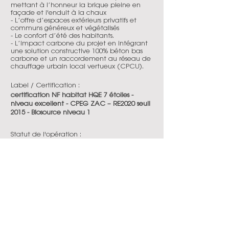
mettant à l’honneur la brique pleine en
façade et l'enduit à la chaux
- L’offre d’espaces extérieurs privatifs et
communs généreux et végétalisés
- Le confort d’été des habitants.
- L’impact carbone du projet en intégrant
une solution constructive 100% béton bas
carbone et un raccordement au réseau de
chauffage urbain local vertueux (CPCU).
Label / Certification :
certification NF habitat HQE 7 étoiles -
niveau excellent - CPEG ZAC – RE2020 seuil
2015 - Biosource niveau 1
Statut de l'opération :
en chantier
Date de livraison :
2026