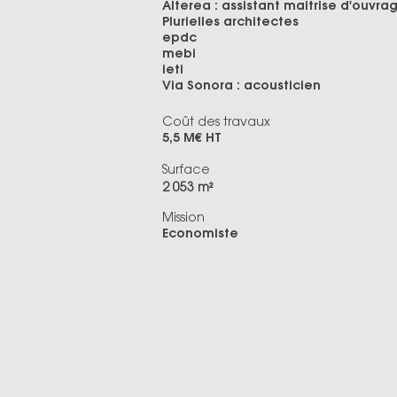
Alterea : assistant maitrise d'ouvra
Plurielles architectes
epdc
mebi
ieti
Via Sonora : acousticien
Coût des travaux
5,5 M€ HT
Surface
2 053 m²
Mission
Economiste