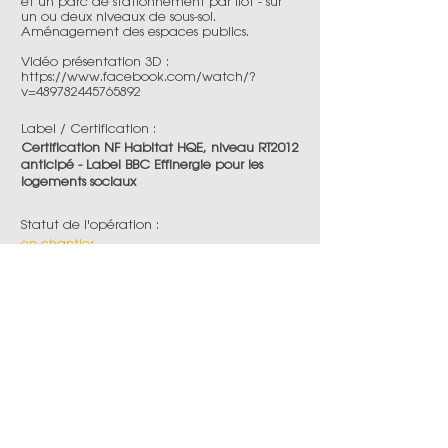
et un parc de stationnement par ilot - sur
un ou deux niveaux de sous-sol.
Aménagement des espaces publics.
Vidéo présentation 3D :
https://www.facebook.com/watch/?
v=489782445765892
Label / Certification :
Certification NF Habitat HQE, niveau RT2012
anticipé - Label BBC Effinergie pour les
logements sociaux
Statut de l'opération :
en chantier
Date de livraison :
2024