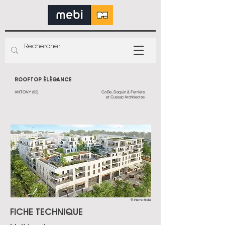
ROOFTOP ÉLÉGANCE
ANTONY (92)
CoBe, Daquin & Ferrière
et Cussac Architectes
© Pierre Etoile
FICHE TECHNIQUE