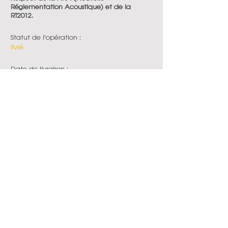
Réglementation Acoustique) et de la
RT2012.
Statut de l'opération :
livré
Date de livraison :
2019
En voir plus