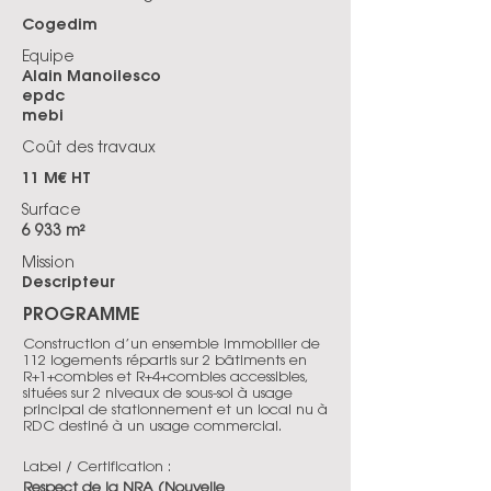
Cogedim
Equipe
Alain Manoilesco
epdc
mebi
Coût des travaux
11 M€ HT
Surface
6 933 m²
Mission
Descripteur
PROGRAMME
Construction d’un ensemble immobilier de
112 logements répartis sur 2 bâtiments en
R+1+combles et R+4+combles accessibles,
situées sur 2 niveaux de sous-sol à usage
principal de stationnement et un local nu à
RDC destiné à un usage commercial.
Label / Certification :
Respect de la NRA (Nouvelle