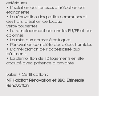
extérieures
• L’isolation des terrasses et réfection des
étanchéités
• La rénovation des parties communes et
des halls, création de locaux
vélos/poussettes
• Le remplacement des chutes EU/EP et des
colonnes
• La mise aux normes électriques
• Rénovation complète des pièces humides
• L’amélioration de l’accessibilité aux
bâtiments
• La démolition de 10 logements en site
occupé avec présence d’amiante
Label / Certification :
NF Habitat Rénovation et BBC Effinergie
Rénovation
Statut de l'opération :
en chantier
Date de livraison :
2025