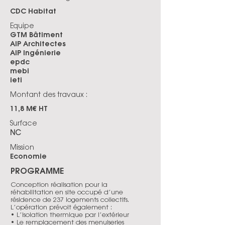
CDC Habitat
Equipe
GTM Bâtiment
AIP Architectes
AIP Ingénierie
epdc
mebi
ieti
Montant des travaux :
11,8 M€ HT
Surface
NC
Mission
Economie
PROGRAMME
Conception réalisation pour la
réhabilitation en site occupé d’une
résidence de 237 logements collectifs.
L’opération prévoit également :
• L’isolation thermique par l’extérieur
• Le remplacement des menuiseries