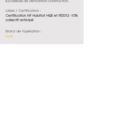
successives de démolition-construction.
Label / Certification :
Certification NF Habitat HQE et RT2012 -10%
collectif anticipé
Statut de l'opération :
Livré
Date de livraison :
2026