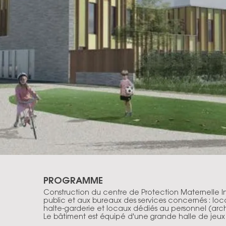
PROGRAMME
Construction du centre de Protection Maternelle Inf
public et aux bureaux des services concernés : lo
halte-garderie et locaux dédiés au personnel (archiv
Le bâtiment est équipé d'une grande halle de jeux e