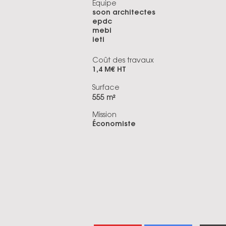
Equipe
soon architectes
epdc
mebi
ieti
Coût des travaux
1,4 M€ HT
Surface
555 m²
Mission
Économiste