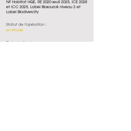
NF Habitat HQE, RE 2020 seuil 2025, ICE 2028
et ICC 2025, Label Biosourcé niveau 2 et
Label Biodivercity
Statut de l'opération :
en étude
Date de livraison :
2027