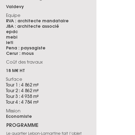
Valdevy
Equipe
RVA : architecte mandataire
JBA : architecte associé
epdc
mebi
ieti
Pena : paysagiste
Cerur : mous
Coût des travaux
18 M€ HT
Surface
Tour 1 : 4 862 m²
Tour 2 : 4 862 m²
Tour 3 : 4 938 m²
Tour 4 : 4 784 m²
Mission
Economiste
PROGRAMME
Le quartier Lebon-Lamartine fait l’objet