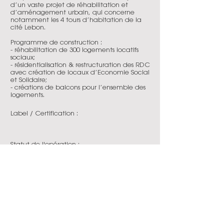
d’un vaste projet de réhabilitation et
d’aménagement urbain, qui concerne
notamment les 4 tours d’habitation de la
cité Lebon.
Programme de construction :
- réhabilitation de 300 logements locatifs
sociaux;
- résidentialisation & restructuration des RDC
avec création de locaux d’Economie Social
et Solidaire;
- créations de balcons pour l’ensemble des
logements.
Label / Certification :
Statut de l'opération :
en chantier
Date de livraison :
2026