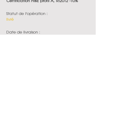
Certification H&E profil A, RT2012 -10%
Statut de l'opération :
livré
Date de livraison :
2023
En voir plus
epdc
ieti