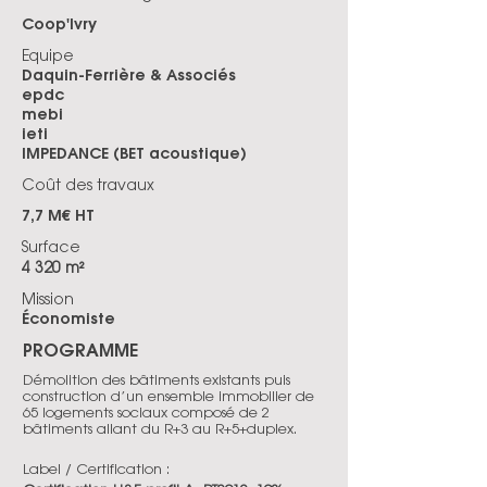
Coop'Ivry
Equipe
Daquin-Ferrière & Associés
epdc
mebi
ieti
IMPEDANCE (BET acoustique)
Coût des travaux
7,7 M€ HT
Surface
4 320 m²
Mission
Économiste
PROGRAMME
Démolition des bâtiments existants puis
construction d’un ensemble immobilier de
65 logements sociaux composé de 2
bâtiments allant du R+3 au R+5+duplex.
Label / Certification :