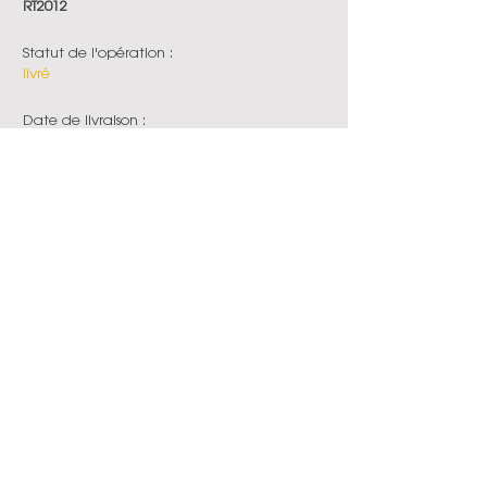
RT2012
Statut de l'opération :
livré
Date de livraison :
2026
epdc
ieti