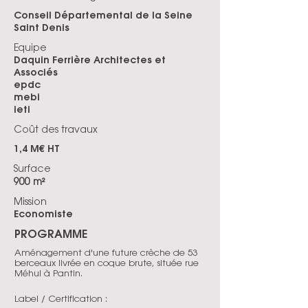
Conseil Départemental de la Seine
Saint Denis
Equipe
Daquin Ferrière Architectes et
Associés
epdc
mebi
ieti
Coût des travaux
1,4 M€ HT
Surface
900 m²
Mission
Economiste
PROGRAMME
Aménagement d'une future crèche de 53
berceaux livrée en coque brute, située rue
Méhul à Pantin.
Label / Certification :