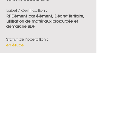
Label / Certification :
RT Elément par élément, Décret Tertiaire,
utilisation de matériaux biosourcée et
démarche BDF
Statut de l'opération :
en étude
Date de livraison :
2028
En voir plus