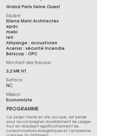
Grand Paris Seine Ouest
Equipe
Ellena Mehl Architectes
epdc
mebi
ieti
Alhyange : acousticien
Acerssi : sécurité incendie
Batscop : OPC
Montant des travaux :
3,2 M€ HT
Surface
NC
Mission
Economiste
PROGRAMME
Ce projet mené en site occupé, est pensé
pour accompagner durablement les usages
tout en réduisant significativement les
consommations énergétiques et l’empreinte
carbone du bâtiment.