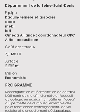
Département de la Seine-Saint-Denis
Equipe
Daquin-Ferrière et associés
epdc
mebi
ieti
Omega Alliance : coordonnateur OPC
Altia : acousticien
Coût des travaux
7,1 M€ HT
Surface
2 292 m²
Mission
Économiste
PROGRAMME
Reconfiguration et réaffectation de certains
bâtiments du site afin d'améliorer l'accueil
du collège, en recréant un bâtiment "cœur"
qui permette de distribuer l'ensemble des
pôles fonctionnels d'enseignement, de vie
scolaire et d'encadrement pédagogique.