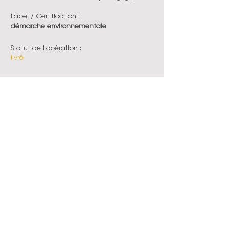
Label / Certification :
démarche environnementale
Statut de l'opération :
livré
Date de livraison :
2023
En voir plus