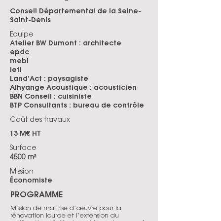
Conseil Départemental de la Seine-
Saint-Denis
Equipe
Atelier BW Dumont : architecte
epdc
mebi
ieti
Land’Act : paysagiste
Alhyange Acoustique : acousticien
BBN Conseil : cuisiniste
BTP Consultants : bureau de contrôle
Coût des travaux
13 M€ HT
Surface
4500 m²
Mission
Économiste
PROGRAMME
Mission de maîtrise d’œuvre pour la
rénovation lourde et l’extension du