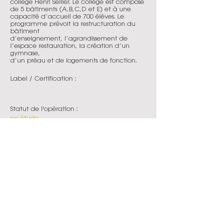
collège Henri Sellier. Le collège est composé
de 5 bâtiments (A,B,C,D et E) et à une
capacité d’accueil de 700 élèves. Le
programme prévoit la restructuration du
bâtiment
d’enseignement, l’agrandissement de
l’espace restauration, la création d’un
gymnase,
d’un préau et de logements de fonction.
Label / Certification :
Statut de l'opération :
en étude
Date de livraison :
2028