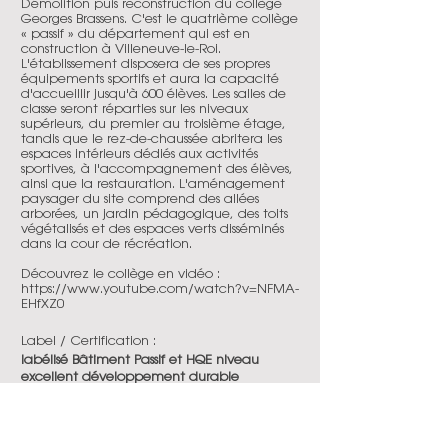
Démolition puis reconstruction du collège
Georges Brassens. C'est le quatrième collège
« passif » du département qui est en
construction à Villeneuve-le-Roi.
L'établissement disposera de ses propres
équipements sportifs et aura la capacité
d'accueillir jusqu'à 600 élèves. Les salles de
classe seront réparties sur les niveaux
supérieurs, du premier au troisième étage,
tandis que le rez-de-chaussée abritera les
espaces intérieurs dédiés aux activités
sportives, à l'accompagnement des élèves,
ainsi que la restauration. L'aménagement
paysager du site comprend des allées
arborées, un jardin pédagogique, des toits
végétalisés et des espaces verts disséminés
dans la cour de récréation.
Découvrez le collège en vidéo :
https://www.youtube.com/watch?v=NFMA-
EHfXZ0
Label / Certification :
labélisé Bâtiment Passif et HQE niveau
excellent développement durable
Statut de l'opération :
livré