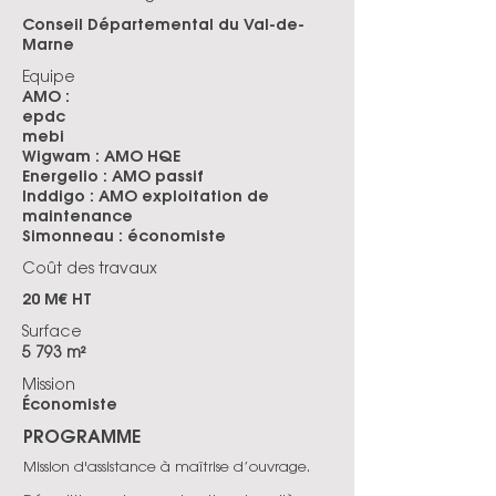
Conseil Départemental du Val-de-
Marne
Equipe
AMO :
epdc
mebi
Wigwam : AMO HQE
Energelio : AMO passif
Inddigo : AMO exploitation de
maintenance
Simonneau : économiste
Coût des travaux
20 M€ HT
Surface
5 793 m²
Mission
Économiste
PROGRAMME
Mission d'assistance à maîtrise d’ouvrage.