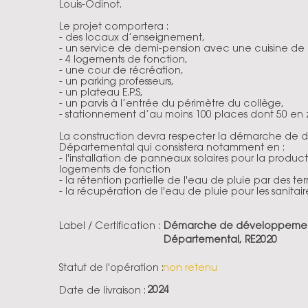
Louis-Odinot.
Le projet comportera :
- des locaux d’enseignement,
- un service de demi-pension avec une cuisine de 
- 4 logements de fonction,
- une cour de récréation,
- un parking professeurs,
- un plateau E.P.S,
- un parvis à l’entrée du périmètre du collège,
- stationnement d’au moins 100 places dont 50 en 
La construction devra respecter la démarche de 
Départemental qui consistera notamment en :
- l'installation de panneaux solaires pour la produ
logements de fonction
- la rétention partielle de l'eau de pluie par des te
- la récupération de l'eau de pluie pour les sanitair
Label / Certification :
Démarche de développement
Départemental, RE2020
Statut de l'opération :
non retenu
2024
Date de livraison :