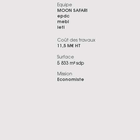
Equipe
MOON SAFARI
epdc
mebi
ieti
Coût des travaux
11,5 M€ HT
Surface
5 833 m² sdp
Mission
Economiste