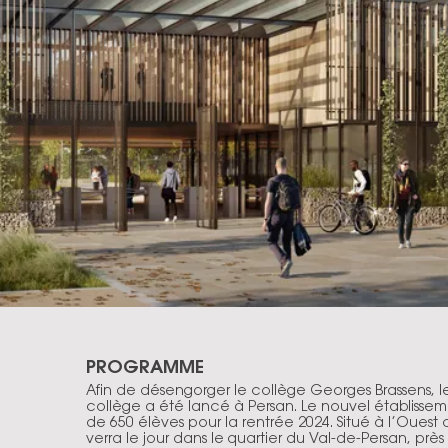
PROGRAMME
Afin de désengorger le collège Georges Brassens, l
collège a été lancé à Persan. Le nouvel établissem
de 650 élèves pour la rentrée 2024. Situé à l’Ouest
verra le jour dans le quartier du Val-de-Persan, prè