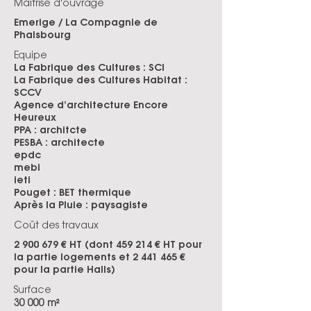
Maîtrise d'ouvrage
Emerige / La Compagnie de
Phalsbourg
Equipe
La Fabrique des Cultures : SCI
La Fabrique des Cultures Habitat :
SCCV
Agence d’architecture Encore
Heureux
PPA : architcte
PESBA : architecte
epdc
mebi
ieti
Pouget : BET thermique
Après la Pluie : paysagiste
Coût des travaux
2 900 679
€ HT (dont 459 214 € HT pour
la partie logements et
2 441 465
€
pour la partie Halls)
Surface
30 000 m²