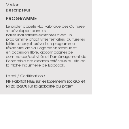
Mission
Descripteur
PROGRAMME
Le projet appelé «La Fabrique des Cultures»
se développe dans les
halles industrielles existantes avec un
programme d’activités tertiaires, culturelles,
loisirs. Le projet prévoit un programme
résidentiel de 250 logements sociaux et
en accession libre, accompagnés de
commerces/activités et l’aménagement de
l’ensemble des espaces extérieurs du site de
la friche industrielle de Babcock.
Label / Certification :
NF Habitat HQE sur les logements sociaux et
RT 2012-20% sur la globalité du projet
Statut de l'opération :
en chantier
Date de livraison :
2026