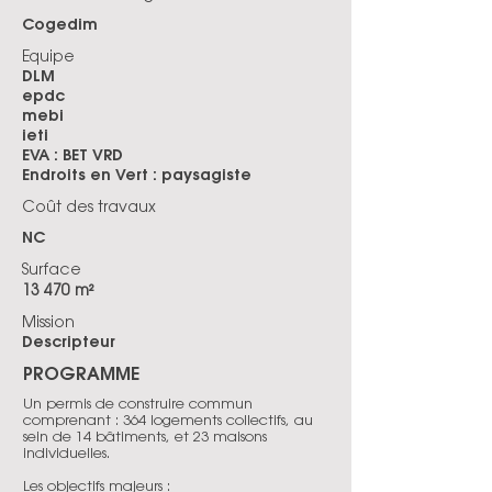
Cogedim
Equipe
DLM
epdc
mebi
ieti
EVA : BET VRD
Endroits en Vert : paysagiste
Coût des travaux
NC
Surface
13 470 m²
Mission
Descripteur
PROGRAMME
Un permis de construire commun
comprenant : 364 logements collectifs, au
sein de 14 bâtiments, et 23 maisons
individuelles.
Les objectifs majeurs :