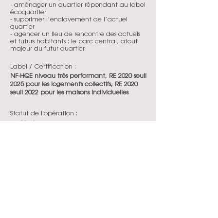
- aménager un quartier répondant au label
écoquartier
- supprimer l’enclavement de l’actuel
quartier
- agencer un lieu de rencontre des actuels
et futurs habitants : le parc central, atout
majeur du futur quartier
Label / Certification :
NF-HQE niveau très performant, RE 2020 seuil
2025 pour les logements collectifs, RE 2020
seuil 2022 pour les maisons individuelles
Statut de l'opération :
en étude
Date de livraison :
2026